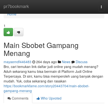
Home
pr7bookmark
Togg
navi
Home
1
Main Sbobet Gampang
Menang
mayaemdf446483
264 days ago
News
Discuss
Bro, cari temukan link daftar judi online yang mudah menang?
Aduh sekarang kamu bisa bermain di Platform Judi Online
Terpercaya. Di sini, kamu bisa memperoleh uang banyak dengan
mudah. Yuk, coba sekarang dan rasakan
https://bookmarkfame.com/story20443704/main-sbobet-
gampang-menang
Comments
Who Upvoted