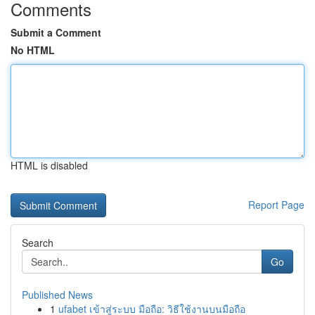
Comments
Submit a Comment
No HTML
HTML is disabled
Report Page
Search
Go
Published News
1
ufabet เข้าสู่ระบบ มือถือ: วิธีใช้งานบนมือถือ