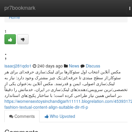
Home
pr7bookmark
T
n
Home
1
;
isaacj281qdo1
240 days ago
News
Discuss
مکس آنلاین انتخاب اول سئوکارها برای لینک;سازی حرفه;ای برای هر
سئوکار;از سطح مبتدی تا حرفه;ای;یک چیز مشترک وجود دارد: نیاز به
لینک;سازی اصولی، ایمن و قدرتمند. مکس آنلاین به;عنوان یکی از
تخصصی;ترین سرویس;دهنده;های لینک;سازی در ایران، خدماتش را دقیقاً
بر اساس همین نیاز طراحی کرده است؛ با ساختار پکیج;های استاندارد،
https://womensextoysinchandigarh11111.blogrelation.com/45393172
fashion-textual-content-align-suitable-dir-rtl-p
Comments
Who Upvoted
Comments