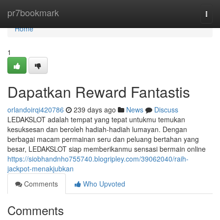
Home
pr7bookmark
Togg
navi
Home
1
Dapatkan Reward Fantastis
orlandoirqi420786
239 days ago
News
Discuss
LEDAKSLOT adalah tempat yang tepat untukmu temukan
kesuksesan dan beroleh hadiah-hadiah lumayan. Dengan
berbagai macam permainan seru dan peluang bertahan yang
besar, LEDAKSLOT siap memberikanmu sensasi bermain online
https://siobhandnho755740.blogripley.com/39062040/raih-
jackpot-menakjubkan
Comments
Who Upvoted
Comments