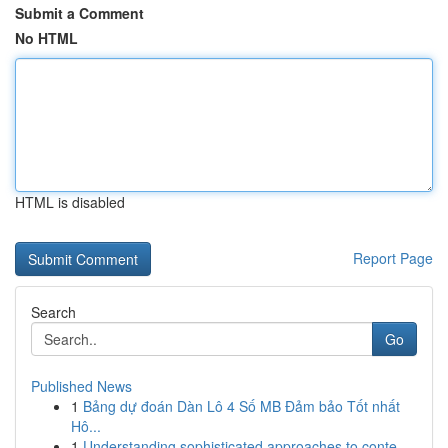
Submit a Comment
No HTML
HTML is disabled
Report Page
Search
Go
Published News
1
Bảng dự đoán Dàn Lô 4 Số MB Đảm bảo Tốt nhất
Hô...
1
Understanding sophisticated approaches to conte...