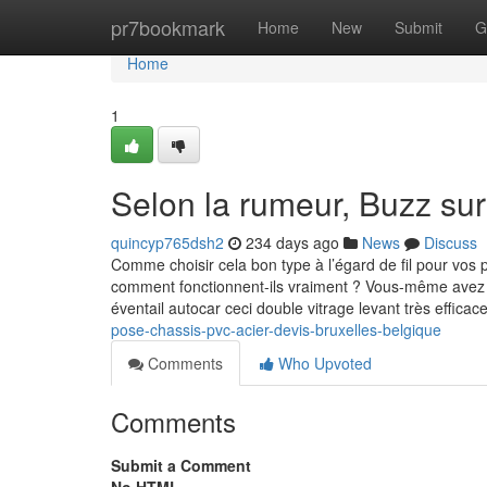
Home
pr7bookmark
Home
New
Submit
G
Home
1
Selon la rumeur, Buzz sur
quincyp765dsh2
234 days ago
News
Discuss
Comme choisir cela bon type à l’égard de fil pour vos 
comment fonctionnent-ils vraiment ? Vous-même avez n
éventail autocar ceci double vitrage levant très effica
pose-chassis-pvc-acier-devis-bruxelles-belgique
Comments
Who Upvoted
Comments
Submit a Comment