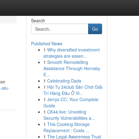
Search
Go
Published News
1
Why diversified investment
strategies are essen...
1
Smooth Remodelling
Assistance Through Hornsby
E...
1
Celebrating Dads
bon
1
Hội Tụ 24club Sân Chơi Giải
-alu-
Trí Hàng Đầu Ở Vi...
1
Jerrys CC: Your Complete
Guide
1
CK44.live: Unveiling
Security Vulnerabilities a...
1
This Cooking Storage
Replacement : Costs ...
1
The Legal Awareness Trust