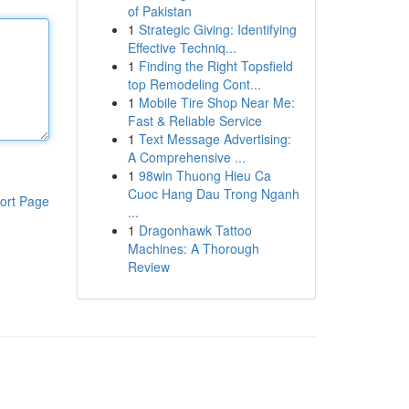
of Pakistan
1
Strategic Giving: Identifying
Effective Techniq...
1
Finding the Right Topsfield
top Remodeling Cont...
1
Mobile Tire Shop Near Me:
Fast & Reliable Service
1
Text Message Advertising:
A Comprehensive ...
1
98win Thuong Hieu Ca
Cuoc Hang Dau Trong Nganh
ort Page
...
1
Dragonhawk Tattoo
Machines: A Thorough
Review