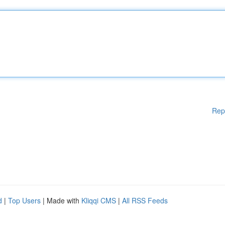
Rep
d
|
Top Users
| Made with
Kliqqi CMS
|
All RSS Feeds