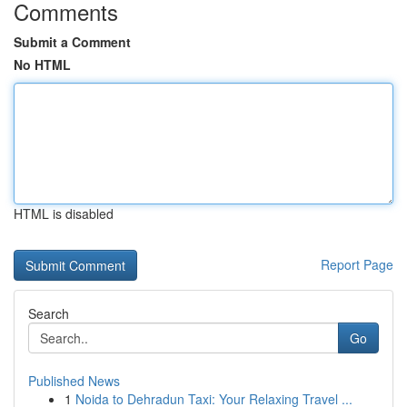
Comments
Submit a Comment
No HTML
HTML is disabled
Report Page
Search
Go
Published News
1
Noida to Dehradun Taxi: Your Relaxing Travel ...