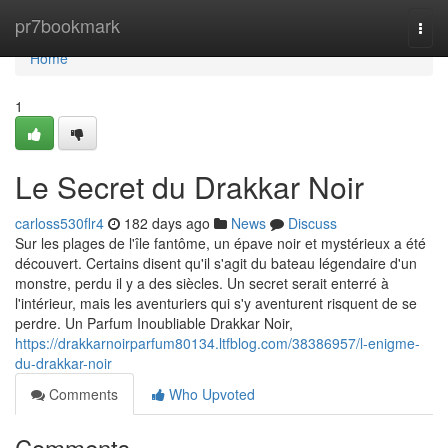
Home
pr7bookmark
Togg
navi
Home
1
Le Secret du Drakkar Noir
carloss530flr4
182 days ago
News
Discuss
Sur les plages de l'île fantôme, un épave noir et mystérieux a été
découvert. Certains disent qu'il s'agit du bateau légendaire d'un
monstre, perdu il y a des siècles. Un secret serait enterré à
l'intérieur, mais les aventuriers qui s'y aventurent risquent de se
perdre. Un Parfum Inoubliable Drakkar Noir,
https://drakkarnoirparfum80134.ltfblog.com/38386957/l-enigme-
du-drakkar-noir
Comments
Who Upvoted
Comments