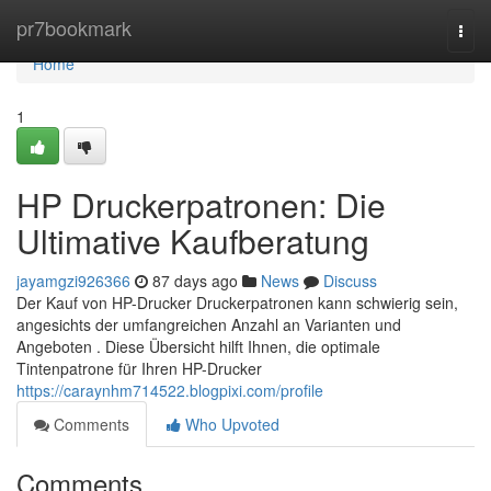
Home
pr7bookmark
Togg
navi
Home
1
HP Druckerpatronen: Die
Ultimative Kaufberatung
jayamgzi926366
87 days ago
News
Discuss
Der Kauf von HP-Drucker Druckerpatronen kann schwierig sein,
angesichts der umfangreichen Anzahl an Varianten und
Angeboten . Diese Übersicht hilft Ihnen, die optimale
Tintenpatrone für Ihren HP-Drucker
https://caraynhm714522.blogpixi.com/profile
Comments
Who Upvoted
Comments