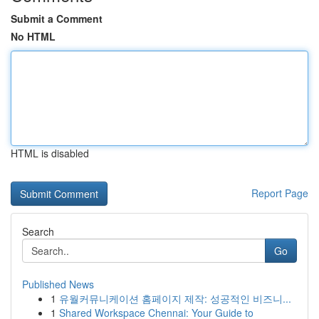
Submit a Comment
No HTML
HTML is disabled
Report Page
Search
Go
Published News
1
유월커뮤니케이션 홈페이지 제작: 성공적인 비즈니...
1
Shared Workspace Chennai: Your Guide to