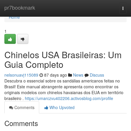
Home
pr7bookmark
Togg
navi
Home
1
Chinelos USA Brasileiras: Um
Guia Completo
nelsonuavj115089
87 days ago
News
Discuss
Descubra o essencial sobre os sandálias americanos feitas no
Brasil! Este manual abrangente apresenta como encontrar os
originais modelos com chinelos havaianas dos EUA em território
brasileiro .
https://umarczvu402206.activosblog.com/profile
Comments
Who Upvoted
Comments