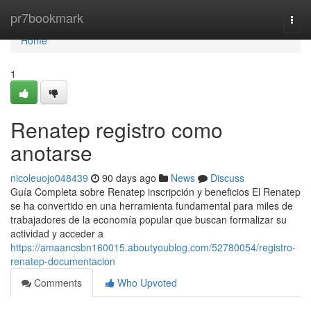
Home
pr7bookmark
Togg
navi
Home
1
Renatep registro como
anotarse
nicoleuojo048439
90 days ago
News
Discuss
Guía Completa sobre Renatep inscripción y beneficios El Renatep
se ha convertido en una herramienta fundamental para miles de
trabajadores de la economía popular que buscan formalizar su
actividad y acceder a
https://amaancsbn160015.aboutyoublog.com/52780054/registro-
renatep-documentacion
Comments
Who Upvoted