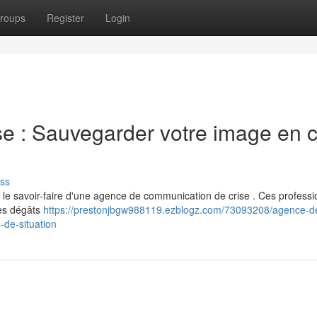
roups
Register
Login
se : Sauvegarder votre image en 
ss
 à le savoir-faire d'une agence de communication de crise . Ces profess
les dégâts
https://prestonjbgw988119.ezblogz.com/73093208/agence-d
-de-situation