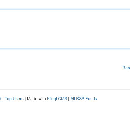
Rep
d
|
Top Users
| Made with
Kliqqi CMS
|
All RSS Feeds