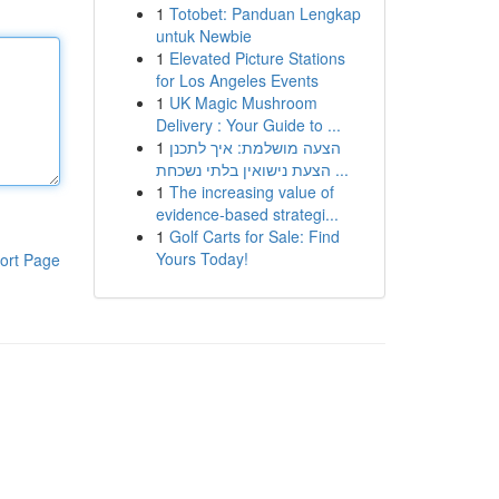
1
Totobet: Panduan Lengkap
untuk Newbie
1
Elevated Picture Stations
for Los Angeles Events
1
UK Magic Mushroom
Delivery : Your Guide to ...
1
הצעה מושלמת: איך לתכנן
הצעת נישואין בלתי נשכחת ...
1
The increasing value of
evidence-based strategi...
1
Golf Carts for Sale: Find
Yours Today!
ort Page