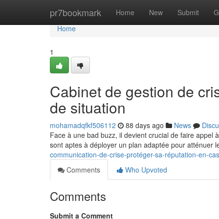
Home
pr7bookmark
Home
New
Submit
G
Home
1
Cabinet de gestion de cri
de situation
mohamadqfkf506112
88 days ago
News
Discu
Face à une bad buzz, il devient crucial de faire appel
sont aptes à déployer un plan adaptée pour atténuer 
communication-de-crise-protéger-sa-réputation-en-cas
Comments
Who Upvoted
Comments
Submit a Comment