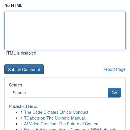
No HTML
HTML is disabled
Report Page
Search
Go
Published News
1
The Code Dictates Ethical Conduct
1
TGabetslot: The Ultimate Manual
1
AI Video Creation: The Future of Content
1
Press Release vs. Media Coverage: Which Boosts ...