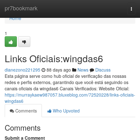
Home
pr7bookmark
Togg
navi
Home
1
Links Oficiais:wingdas6
dianezono221295
88 days ago
News
Discuss
Esta página serve como hub oficial de verificação das nossas
redes e perfis externos, garantindo que você está seguindo os
canais oficiais da wingdas6 Canais Verificados: Website Oficial:
https://murraykaew987057.bluxeblog.com/72520228/links-oficiais-
wingdas6
Comments
Who Upvoted
Comments
Submit a Comment