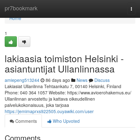
Home
pr7bookmark
Togg
navi
Home
1
lakiaasia toimiston Helsinki -
asiantuntijat Ullanlinnassa
amiepeng513244
86 days ago
News
Discuss
Lakiasiat Ullanlinna Tehtaankatu 7, 00140 Helsinki, Finland
Phone: 040 364 1057 Website: https://www.avioerohakemus.eu/
Ullanlinnan arvostettu ja kattava oikeudellinen
palvelukokonaisuus, joka tarjoaa
https://jemimaprxs922505.ouyawiki.com/user
Comments
Who Upvoted
Comments