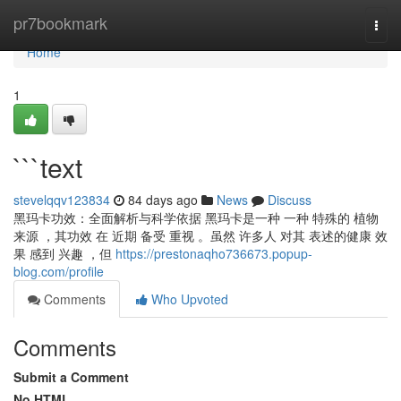
Home
pr7bookmark
Togg
navi
Home
1
```text
stevelqqv123834
84 days ago
News
Discuss
黑玛卡功效：全面解析与科学依据 黑玛卡是一种 一种 特殊的 植物
来源 ，其功效 在 近期 备受 重视 。虽然 许多人 对其 表述的健康 效
果 感到 兴趣 ，但
https://prestonaqho736673.popup-
blog.com/profile
Comments
Who Upvoted
Comments
Submit a Comment
No HTML