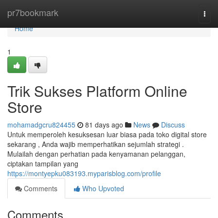
Home
pr7bookmark
Togg
navi
Home
1
Trik Sukses Platform Online
Store
mohamadgcru824455
81 days ago
News
Discuss
Untuk memperoleh kesuksesan luar biasa pada toko digital store
sekarang , Anda wajib memperhatikan sejumlah strategi .
Mulailah dengan perhatian pada kenyamanan pelanggan,
ciptakan tampilan yang
https://montyepku083193.myparisblog.com/profile
Comments
Who Upvoted
Comments