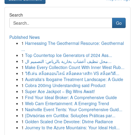
Search
Go
Published News
1
Harnessing The Geothermal Resource: Geothermal
...
1
Top Countertop Ice Generators of 2024 Ass...
1
محل تنظيف أعشاب بخارية بالرياض: التصميم ال...
1
Make Every Collection Count With Inner West Rub...
1
วิธีเล่น สล็อตออนไลน์ สล็อตคลาสสิก VS สล็อตวิดี...
1
Australia's Ibogaine Treatment Landscape: A Guide
1
Cobra 200mg Understanding said Product
1
Super Ace Jackpot – Big Wins Await!
1
Find Your Ideal Broker: A Comprehensive Guide
1
Web Cam Entertainment: A Emerging Trend
1
Nashville Event Tents: Your Comprehensive Guid...
1
{Divisórias em Curitiba: Soluções Práticas par...
1
Golden Scaled One Devotee: Divine Radiance
1
Journey to the Azure Mountains: Your Ideal Holi...