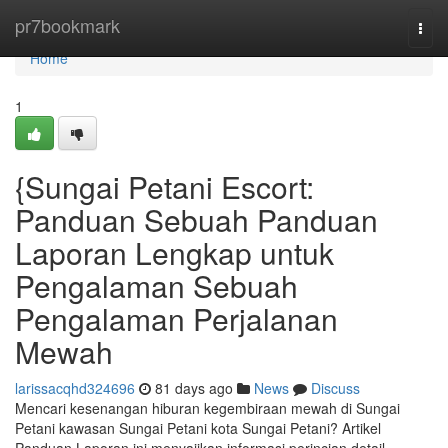
Home
pr7bookmark
Togg
navi
Home
1
{Sungai Petani Escort:
Panduan Sebuah Panduan
Laporan Lengkap untuk
Pengalaman Sebuah
Pengalaman Perjalanan
Mewah
larissacqhd324696
81 days ago
News
Discuss
Mencari kesenangan hiburan kegembiraan mewah di Sungai
Petani kawasan Sungai Petani kota Sungai Petani? Artikel