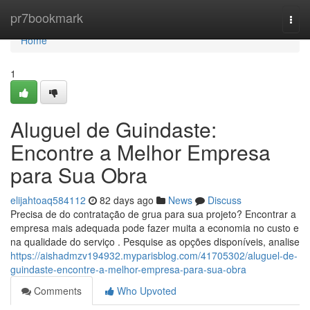
Home
pr7bookmark
Togg
navi
Home
1
Aluguel de Guindaste:
Encontre a Melhor Empresa
para Sua Obra
elijahtoaq584112
82 days ago
News
Discuss
Precisa de do contratação de grua para sua projeto? Encontrar a
empresa mais adequada pode fazer muita a economia no custo e
na qualidade do serviço . Pesquise as opções disponíveis, analise
https://aishadmzv194932.myparisblog.com/41705302/aluguel-de-
guindaste-encontre-a-melhor-empresa-para-sua-obra
Comments
Who Upvoted