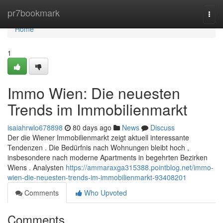
Home
pr7bookmark
Togg
navi
Home
1
Immo Wien: Die neuesten
Trends im Immobilienmarkt
isaiahrwlo678898
80 days ago
News
Discuss
Der die Wiener Immobilienmarkt zeigt aktuell interessante
Tendenzen . Die Bedürfnis nach Wohnungen bleibt hoch ,
insbesondere nach moderne Apartments in begehrten Bezirken
Wiens . Analysten
https://ammaraxga315388.pointblog.net/immo-
wien-die-neuesten-trends-im-immobilienmarkt-93408201
Comments
Who Upvoted
Comments