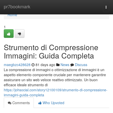
Home
pr7bookmark
Togg
navi
Home
1
Strumento di Compressione
Immagini: Guida Completa
maegbzc428628
81 days ago
News
Discuss
La compressione di immagini o ottimizzazione di immagini è un
aspetto elemento componente cruciale per mantenere garantire
assicurare un sito web veloce reattivo ottimizzato. Un buon
efficace ideale strumento di
https://johsocial.com/story12100109/strumento-di-compressione-
immagini-guida-completa
Comments
Who Upvoted