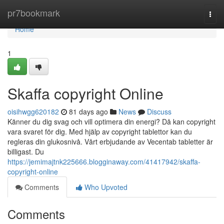
Home
pr7bookmark
Togg
navi
Home
1
Skaffa copyright Online
oisihwgg620182
81 days ago
News
Discuss
Känner du dig svag och vill optimera din energi? Då kan copyright
vara svaret för dig. Med hjälp av copyright tablettor kan du
regleras din glukosnivå. Vårt erbjudande av Vecentab tabletter är
billigast. Du
https://jemimajtnk225666.blogginaway.com/41417942/skaffa-
copyright-online
Comments
Who Upvoted
Comments