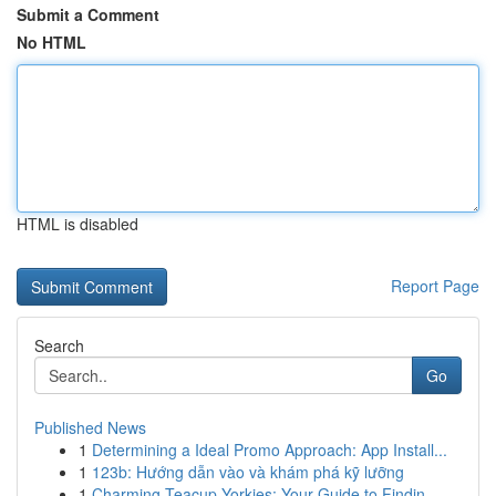
Submit a Comment
No HTML
HTML is disabled
Report Page
Search
Go
Published News
1
Determining a Ideal Promo Approach: App Install...
1
123b: Hướng dẫn vào và khám phá kỹ lưỡng
1
Charming Teacup Yorkies: Your Guide to Findin...