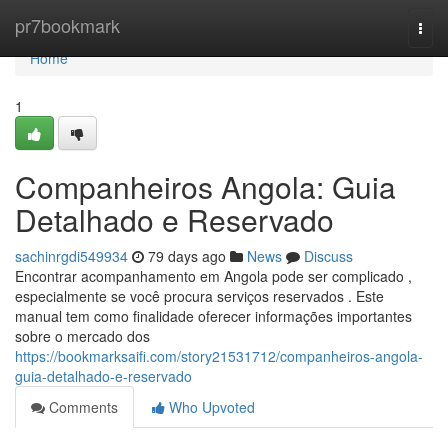
Home
pr7bookmark
Togg
navi
Home
1
Companheiros Angola: Guia
Detalhado e Reservado
sachinrgdi549934
79 days ago
News
Discuss
Encontrar acompanhamento em Angola pode ser complicado ,
especialmente se você procura serviços reservados . Este
manual tem como finalidade oferecer informações importantes
sobre o mercado dos
https://bookmarksaifi.com/story21531712/companheiros-angola-
guia-detalhado-e-reservado
Comments
Who Upvoted