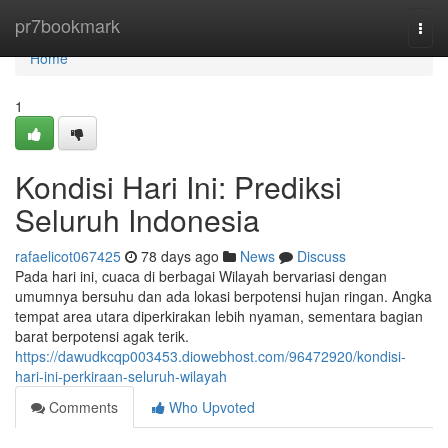
Home
pr7bookmark
Togg
navi
Home
1
Kondisi Hari Ini: Prediksi
Seluruh Indonesia
rafaelicot067425
78 days ago
News
Discuss
Pada hari ini, cuaca di berbagai Wilayah bervariasi dengan
umumnya bersuhu dan ada lokasi berpotensi hujan ringan. Angka
tempat area utara diperkirakan lebih nyaman, sementara bagian
barat berpotensi agak terik.
https://dawudkcqp003453.diowebhost.com/96472920/kondisi-
hari-ini-perkiraan-seluruh-wilayah
Comments
Who Upvoted