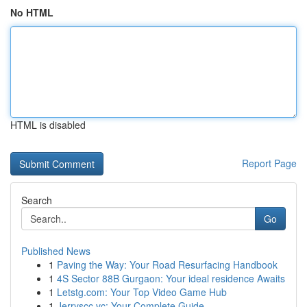
No HTML
HTML is disabled
Report Page
Search
Go
Published News
1
Paving the Way: Your Road Resurfacing Handbook
1
4S Sector 88B Gurgaon: Your ideal residence Awaits
1
Letstg.com: Your Top Video Game Hub
1
Jerryscc.vc: Your Complete Guide