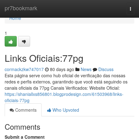
Home
pr7bookmark
Togg
navi
Home
1
Links Oficiais:77pg
cormackzkw747017
80 days ago
News
Discuss
Esta página serve como hub oficial de verificação das nossas
redes e perfis externos, garantindo que você está seguindo os
canais oficiais da 77pg Canais Verificados: Website Oficial:
https://shaniallxs856801.blogprodesign.com/61503968/links-
oficiais-77pg
Comments
Who Upvoted
Comments
Submit a Comment