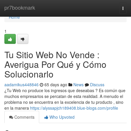
Home
pr7bookmark
Togg
navi
Home
1
Tu Sitio Web No Vende :
Averigua Por Qué y Cómo
Solucionarlo
aadamikus448846
65 days ago
News
Discuss
¿Tu Web no produce los ingresos que deseabas ? Es común que
muchos empresarios se percatan de esta realidad. A menudo el
problema no se encuentra en la excelencia de tu producto , sino
en la manera
https://alyssapjch189408.blue-blogs.com/profile
Comments
Who Upvoted