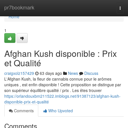
Home
pr7bookmark
Togg
navi
Home
1
Afghan Kush disponible : Prix
et Qualité
craigxolz157429
63 days ago
News
Discuss
L'Afghan Kush, la fleur de cannabis connue pour le arômes
uniques , est enfin disponible ! Cette proposition se distingue par
son supérieur équilibre qualité / prix . Les êtes trouver
https://orlandouxbm211522.imblogs.net/91387123/afghan-kush-
disponible-prix-et-qualité
Comments
Who Upvoted
Comments