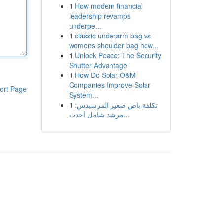
1
How modern financial
leadership revamps
underpe...
1
classic underarm bag vs
womens shoulder bag how...
1
Unlock Peace: The Security
Shutter Advantage
1
How Do Solar O&M
Companies Improve Solar
ort Page
System...
1
تكلفة باص صغير المرسيدس:
مرشد شامل أحدث...