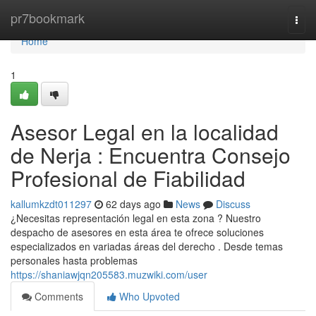
Home
pr7bookmark
Togg
navi
Home
1
Asesor Legal en la localidad
de Nerja : Encuentra Consejo
Profesional de Fiabilidad
kallumkzdt011297
62 days ago
News
Discuss
¿Necesitas representación legal en esta zona ? Nuestro
despacho de asesores en esta área te ofrece soluciones
especializados en variadas áreas del derecho . Desde temas
personales hasta problemas
https://shaniawjqn205583.muzwiki.com/user
Comments
Who Upvoted