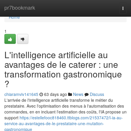
Home
pr7bookmark
Togg
navi
Home
1
L'intelligence artificielle au
avantages de le caterer : une
transformation gastronomique
?
chiaramviv141645
63 days ago
News
Discuss
L'arrivée de l'intelligence artificielle transforme le métier du
prestataire. Avec l'optimisation des menus à l'automatisation des
commandes, en en incluant l'estimation des coûts, l'IA propose un
support
https://estellefooc818460.ttblogs.com/21537472/l-ia-au-
service-au-avantages-de-le-prestataire-une-mutation-
gastronomique