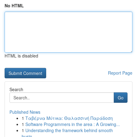
No HTML
HTML is disabled
Report Page
Search
Go
Published News
1
Ταβέρνα Μύτικα: Θαλασσινή Παράδοση
1
Software Programmers in the area : A Growing...
1
Understanding the framework behind smooth
busin...