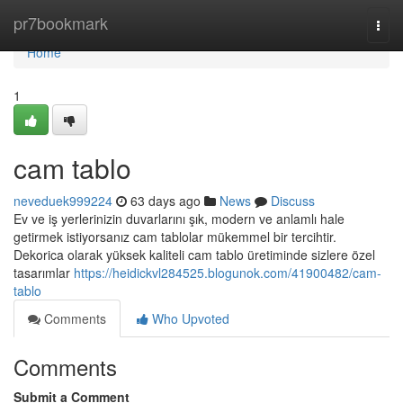
Home
pr7bookmark
Togg
navi
Home
1
cam tablo
neveduek999224
63 days ago
News
Discuss
Ev ve iş yerlerinizin duvarlarını şık, modern ve anlamlı hale
getirmek istiyorsanız cam tablolar mükemmel bir tercihtir.
Dekorica olarak yüksek kaliteli cam tablo üretiminde sizlere özel
tasarımlar
https://heidickvl284525.blogunok.com/41900482/cam-
tablo
Comments
Who Upvoted
Comments
Submit a Comment