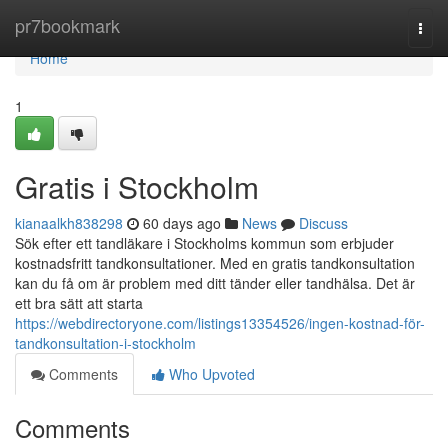
Home
pr7bookmark
Togg
navi
Home
1
Gratis i Stockholm
kianaalkh838298
60 days ago
News
Discuss
Sök efter ett tandläkare i Stockholms kommun som erbjuder
kostnadsfritt tandkonsultationer. Med en gratis tandkonsultation
kan du få om är problem med ditt tänder eller tandhälsa. Det är
ett bra sätt att starta
https://webdirectoryone.com/listings13354526/ingen-kostnad-för-
tandkonsultation-i-stockholm
Comments
Who Upvoted
Comments