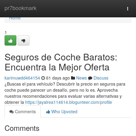
Home
pr7bookmark
Togg
navi
Home
1
Seguros de Coche Baratos:
Encuentra la Mejor Oferta
karimuwdd464154
61 days ago
News
Discuss
¿Buscas el para vehículo? Descubrir la precio en seguros para
coche puede parecer un desafío, pero no lo es. Aprovecha
nuestros recomendaciones para evaluar varias alternativas y
obtener la
https://jayalrea114614.blogunteer.com/profile
Comments
Who Upvoted
Comments