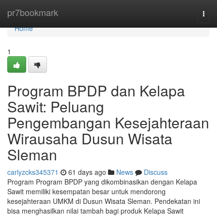
Home
pr7bookmark
Togg
navi
Home
1
Program BPDP dan Kelapa
Sawit: Peluang
Pengembangan Kesejahteraan
Wirausaha Dusun Wisata
Sleman
carlyzcks345371
61 days ago
News
Discuss
Program Program BPDP yang dikombinasikan dengan Kelapa
Sawit memiliki kesempatan besar untuk mendorong
kesejahteraan UMKM di Dusun Wisata Sleman. Pendekatan ini
bisa menghasilkan nilai tambah bagi produk Kelapa Sawit