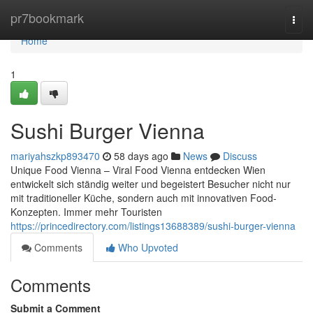
Home
pr7bookmark
Togg
navi
Home
1
Sushi Burger Vienna
mariyahszkp893470
58 days ago
News
Discuss
Unique Food Vienna – Viral Food Vienna entdecken Wien
entwickelt sich ständig weiter und begeistert Besucher nicht nur
mit traditioneller Küche, sondern auch mit innovativen Food-
Konzepten. Immer mehr Touristen
https://princedirectory.com/listings13688389/sushi-burger-vienna
Comments
Who Upvoted
Comments
Submit a Comment