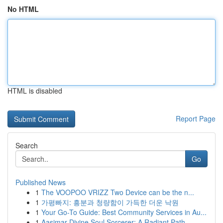
No HTML
HTML is disabled
Report Page
Search
Go
Published News
1
The VOOPOO VRIZZ Two Device can be the n...
1
가평빠지: 흥분과 청량함이 가득한 더운 낙원
1
Your Go-To Guide: Best Community Services in Au...
1
Aasimar Divine Soul Sorcerer: A Radiant Path