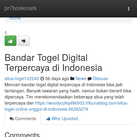
Home
pr7bookmark
Togg
navi
Home
1
Bandar Togel Digital
Terpercaya di Indonesia
situs-togel122245
56 days ago
News
Discuss
Mencari bandar togel digital terpercaya di Indonesia bisa jadi
tantangan. Banyak tawaran yang hadir, namun bukan berarti bisa
dipercaya. Tim merekomendasikan beberapa situs yang telah
terpercaya dan
https://woodyczkq486503.tribunablog.com/situs-
togel-online-unggul-di-indonesia-56283279
Comments
Who Upvoted
Comments