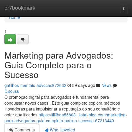
Home
pr7bookmark
Togg
navi
Home
1
Marketing para Advogados:
Guia Completo para o
Sucesso
gatilhos-mentais-advocac972632
59 days ago
News
Discuss
O promoção digital para advogados é fundamental para
conquistar novos casos . Este guia completo explora métodos
inovadoras para impulsionar a reputação do seu consultório e
obter qualificados
https://lillifhda558081.total-blog.com/marketing-
para-advogados-guia-completo-para-o-sucesso-67213440
Comments
Who Upvoted