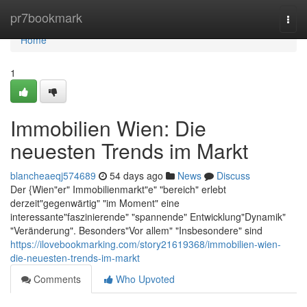
Home
pr7bookmark
Togg
navi
Home
1
Immobilien Wien: Die
neuesten Trends im Markt
blancheaeqj574689
54 days ago
News
Discuss
Der {Wien"er" Immobilienmarkt"e" "bereich" erlebt
derzeit"gegenwärtig" "im Moment" eine
interessante"faszinierende" "spannende" Entwicklung"Dynamik"
"Veränderung". Besonders"Vor allem" "Insbesondere" sind
https://ilovebookmarking.com/story21619368/immobilien-wien-
die-neuesten-trends-im-markt
Comments
Who Upvoted