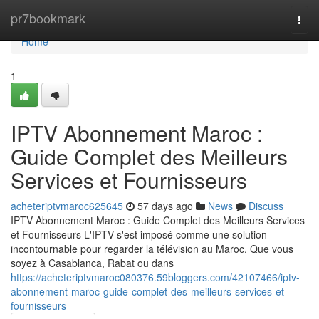
Home
pr7bookmark
Togg
navi
Home
1
IPTV Abonnement Maroc :
Guide Complet des Meilleurs
Services et Fournisseurs
acheteriptvmaroc625645
57 days ago
News
Discuss
IPTV Abonnement Maroc : Guide Complet des Meilleurs Services
et Fournisseurs L'IPTV s'est imposé comme une solution
incontournable pour regarder la télévision au Maroc. Que vous
soyez à Casablanca, Rabat ou dans
https://acheteriptvmaroc080376.59bloggers.com/42107466/iptv-
abonnement-maroc-guide-complet-des-meilleurs-services-et-
fournisseurs