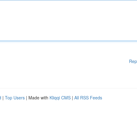
Rep
d
|
Top Users
| Made with
Kliqqi CMS
|
All RSS Feeds