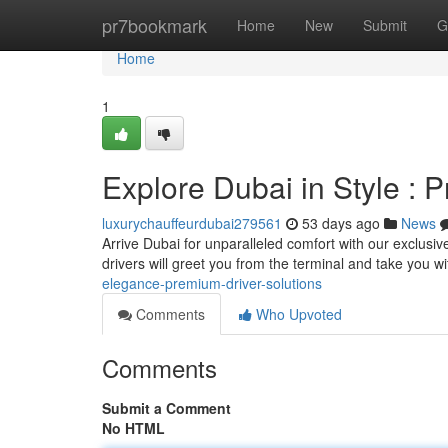
Home
pr7bookmark
Home
New
Submit
G
Home
1
Explore Dubai in Style : 
luxurychauffeurdubai279561
53 days ago
News
Arrive Dubai for unparalleled comfort with our exclusive
drivers will greet you from the terminal and take you w
elegance-premium-driver-solutions
Comments
Who Upvoted
Comments
Submit a Comment
No HTML