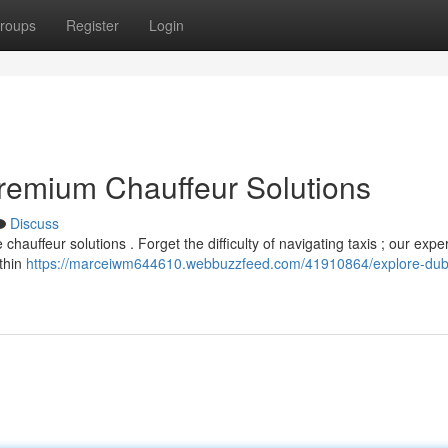
roups
Register
Login
Premium Chauffeur Solutions
Discuss
 chauffeur solutions . Forget the difficulty of navigating taxis ; our exp
ithin
https://marceiwm644610.webbuzzfeed.com/41910864/explore-duba