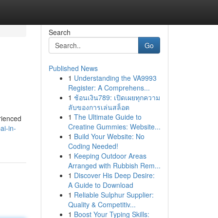
Search
Go
Published News
1
Understanding the VA9993
Register: A Comprehens...
1
ช้อนเงิน789: เปิดเผยทุกความ
ลับของการเล่นสล็อต
1
The Ultimate Guide to
erienced
Creatine Gummies: Website...
i-in-
1
Build Your Website: No
Coding Needed!
1
Keeping Outdoor Areas
Arranged with Rubbish Rem...
1
Discover His Deep Desire:
A Guide to Download
1
Reliable Sulphur Supplier:
Quality & Competitiv...
1
Boost Your Typing Skills: