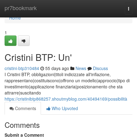
Home
pr7bookmark
Togg
navi
Home
1
Cristini BTP: Un'
cristini-btp310484
55 days ago
News
Discuss
I Cristini BTP, obbligazioni|titoli indicizzate all'inflazione,
rappresentano|costituiscono|offrono un modello|approccio|tipo di
investimento|applicazione finanziaria|posizionamento che sta
attrarre|suscitando
https://cristinibtp868257.shoutmyblog.com/40494169/possibilità
Comments
Who Upvoted
Comments
Submit a Comment