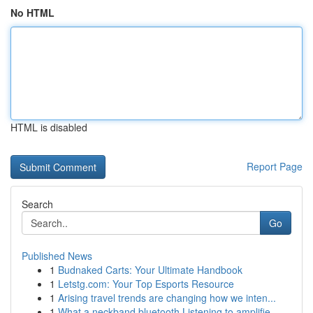
No HTML
HTML is disabled
Report Page
Search
Go
Published News
1
Budnaked Carts: Your Ultimate Handbook
1
Letstg.com: Your Top Esports Resource
1
Arising travel trends are changing how we inten...
1
What a neckband bluetooth Listening to amplifie...