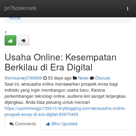
Home
pr7bookmark
Togg
navi
Home
1
Usaha Online: Kesempatan
Berkilau di Era Digital
theresavwyl766669
53 days ago
News
Discuss
Saat ini, wirausaha online menawarkan prospek emas bagi
individu yang ingin membangun usaha baru. Karena
perkembangan teknologi online, audiens kini sangat terjangkau
dijangkau. Anda bisa peluang untuk mencari
https://caoimheejgo735410.tinyblogging.com/wirausaha-online-
prospek-emas-di-era-digital-85975405
Comments
Who Upvoted