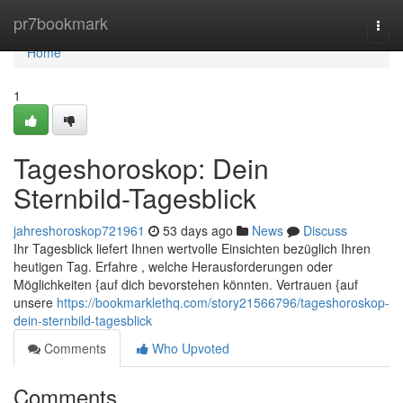
Home
pr7bookmark
Togg
navi
Home
1
Tageshoroskop: Dein
Sternbild-Tagesblick
jahreshoroskop721961
53 days ago
News
Discuss
Ihr Tagesblick liefert Ihnen wertvolle Einsichten bezüglich Ihren
heutigen Tag. Erfahre , welche Herausforderungen oder
Möglichkeiten {auf dich bevorstehen könnten. Vertrauen {auf
unsere
https://bookmarklethq.com/story21566796/tageshoroskop-
dein-sternbild-tagesblick
Comments
Who Upvoted
Comments