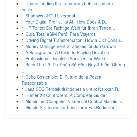
1
Understanding the framework behind smooth
busin...
1
Shadows of Old Liverpool
1
Your Digital Profile, Its AI : How Does A D...
1
HP Toner: Die Richtige Wahl für Ihren Tinten...
1
Guía Total eSIM Perú: Para Viajeros
1
Driving Digital Transformation: How a CIO Consu...
1
Money Management Strategies for Job Growth
1
A Background: A Guide to Playing Devotion
1
Professional Linguistic Services for World ...
1
Bạch Thủ Lô: Dự Đoán Số Hôm Nay & Kiểm Chứng
...
1
Cebo Sostenible: El Futuro de la Pesca
Responsable
1
Jasa SEO Terbaik di Indonesia untuk Naikkan R...
1
Hunter X2 Controllers: A Complete Guide
1
Aluminium Computer Numerical Control Machinin...
1
Simple Strategies for Long-term Fat Reduction