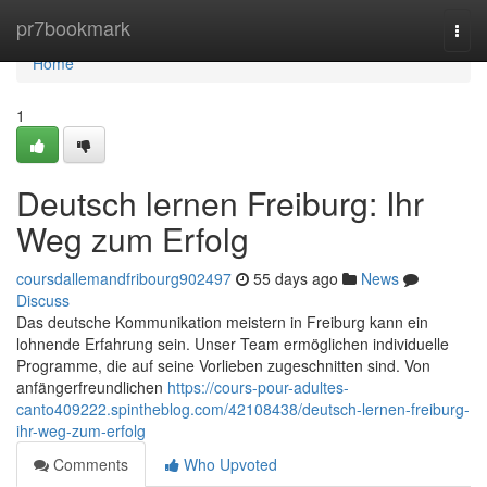
Home
pr7bookmark
Togg
navi
Home
1
Deutsch lernen Freiburg: Ihr
Weg zum Erfolg
coursdallemandfribourg902497
55 days ago
News
Discuss
Das deutsche Kommunikation meistern in Freiburg kann ein
lohnende Erfahrung sein. Unser Team ermöglichen individuelle
Programme, die auf seine Vorlieben zugeschnitten sind. Von
anfängerfreundlichen
https://cours-pour-adultes-
canto409222.spintheblog.com/42108438/deutsch-lernen-freiburg-
ihr-weg-zum-erfolg
Comments
Who Upvoted