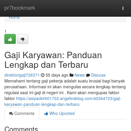
Home
pr7bookmark
Togg
navi
Home
1
Gaji Karyawan: Panduan
Lengkap dan Terbaru
direktorigaji726371
55 days ago
News
Discuss
Memahami tentang gaji pekerja adalah suatu krusial bagi banyak
perusahaan. Informasi ini akan mengulas secara lengkap tentang
regulasi saat ini gaji di negeri ini . Kami akan mengupas faktor-
faktor
https://asiyacklr601703.angelinsblog.com/40344723/gaji-
karyawan-panduan-lengkap-dan-terbaru
Comments
Who Upvoted
Comments