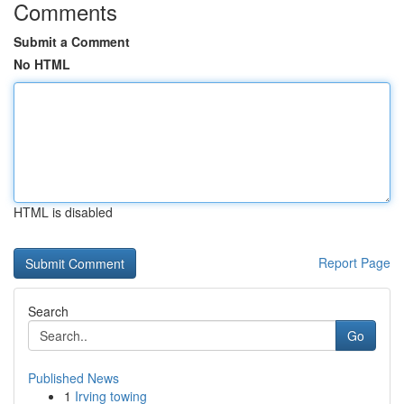
Comments
Submit a Comment
No HTML
HTML is disabled
Report Page
Search
Go
Published News
1
Irving towing