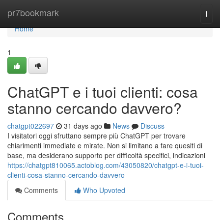
Home
pr7bookmark
Togg
navi
Home
1
ChatGPT e i tuoi clienti: cosa
stanno cercando davvero?
chatgpt022697
31 days ago
News
Discuss
I visitatori oggi sfruttano sempre più ChatGPT per trovare
chiarimenti immediate e mirate. Non si limitano a fare quesiti di
base, ma desiderano supporto per difficoltà specifici, indicazioni
https://chatgpt810065.actoblog.com/43050820/chatgpt-e-i-tuoi-
clienti-cosa-stanno-cercando-davvero
Comments
Who Upvoted
Comments