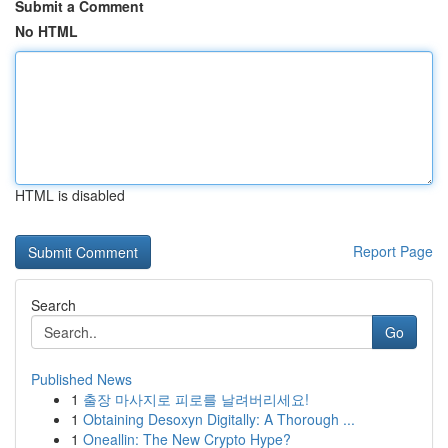
Submit a Comment
No HTML
HTML is disabled
Report Page
Search
Go
Published News
1
출장 마사지로 피로를 날려버리세요!
1
Obtaining Desoxyn Digitally: A Thorough ...
1
Oneallin: The New Crypto Hype?