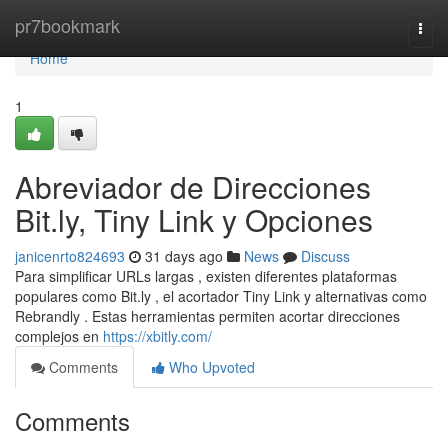
Home
pr7bookmark
Togg
navi
Home
1
Abreviador de Direcciones
Bit.ly, Tiny Link y Opciones
janicenrto824693
31 days ago
News
Discuss
Para simplificar URLs largas , existen diferentes plataformas
populares como Bit.ly , el acortador Tiny Link y alternativas como
Rebrandly . Estas herramientas permiten acortar direcciones
complejos en
https://xbitly.com/
Comments
Who Upvoted
Comments